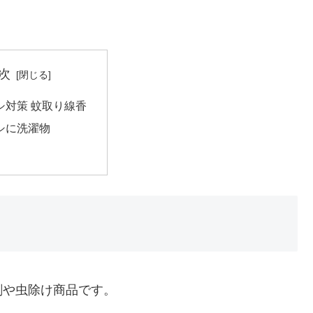
次
シ対策 蚊取り線香
シに洗濯物
剤や虫除け商品です。