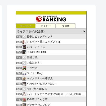
ランキング
ポイント
ブロ画
勝手にピックアップ！
32位
ジュゼッペ爺さんとピノキオ
33位
えね チョイス
34位
BURGER'S TIME
35位
空飛ぶ猫。
36位
人生は旅！！
37位
十色生活
38位
ワビサビBlog
39位
マイノリティの遠吠え
40位
やわらかい心でありたい
41位
Are 遊 Happy !?
42位
安心・安全のための生活情報局（くらしの情報局）
43位
私の旅はこんな旅
44位
あやか(^-^)のブログ
45位