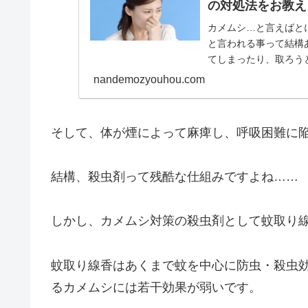
の対処法をお教え
カメムシ…と言えばと
と言われる事って結構
てしまったり、取ろう
くなる事も…特に布団や服
nandemozyouhou.com
そして、体が煙によって麻痺し、呼吸困難に
結構、殺虫剤って残酷な仕組みですよね……
しかし、カメムシ対策の殺虫剤として蚊取り
蚊取り線香はあくまで蚊を中心に防虫・殺虫
るカメムシには若干効果が弱いです。