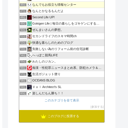
なんでもお役立ち情報センター
46位
なんとかなるもんだよ
47位
Second Life UP!
48位
Gokigen Life | 毎日の暮らしをゴキゲンにする…
49位
ぜんまいさんの夢想。
50位
セカンドライフのスキマ時間ch
51位
快適な暮らしのためのブログ
52位
失敗しない為のリフォーム前の住宅診断
53位
へっぽこ競馬LIFE
54位
わたしのジカン。
55位
痴漢・性犯罪ニュースまとめ系、防犯カメラ＆防犯グッズ
56位
生活ガジェット便り
57位
OCEANS BLOG
58位
Ｖｏｌ Architect's SL
59位
楽しんだもん勝ち！！
60位
このカテゴリを全て表示
参加する
このブログに投票する