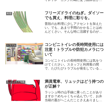
しい。けど買うと結構いい値段するし、
育ち盛りの子供の為に少しでも節約した
い…。そんな悩みをもつ主婦の皆さん、
フリーズドライのねぎ。ダイソー
料理
結構いらっしゃるんじゃ...
でも買え、料理に彩りを。
普段のお料理に少しアクセントを加えた
い。でも、あまり手間のかかることはめ
んどくさい。そんな時に活躍するのがフ
リーズドライ加工されたねぎ。フリーズ
ドライされたねぎは長期保存もでき、お
料理に少し加えたいときにもそのままパ
コンビニトイレの長時間使用には
トラブル
ラパラと振るだけで使えて...
注意！トラブルや防犯カメラにつ
いて
コンビニトイレの長時間使用には気をつ
けてください。スタッフと利用客の間
で、たびたびトラブルが発生しているそ
うです。都市伝説のような話には、張り
紙の3パターンというのもあります。「ご
自由にお使いください」「ご使用の際は
満員電車、リュックはどう持つの
ちょっとした知恵
店員に声をかけてください...
が正解？
ラッシュ時の山手線に乗ったことがあり
ますか？めちゃくちゃ込んでいて、お弁
当箱の蓋がへこんだことさえありまし
た。最近は列車やバスに乗ると、「リュ
ックサックは前に抱えるか網棚にのせま