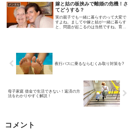
しょう。」というアナウンスが流れます
嫁と姑の板挟みで離婚の危機！さ
メンタル
ね。でも猛烈なラッシュ時に...
てどうする？
実の親子でも一緒に暮らすのって大変で
すよね。ましてや嫁と姑が一緒に暮らす
と、問題が起こるのは当然ですね。育っ
た環境や考え方が全く違うからです。あ
る有名な元スポーツ選手は、姑さんか
ら、「あの人はたかがスポーツの選手だ
っただけでしょう。」と言わ...
夜行バスに乗るならむくみ取り対策を?
母子家庭 借金で生活できない！返済の方
法をわかりやすく解説！
コメント