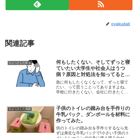
oyakudati
関連記事
何もしたくない、そしてずっと寝
ちょっとした知恵
ていたい大学生や社会人はうつ
病？原因と対処法を知ってると楽
になるよ！
急に何もしたくなくなって、ずっと寝て
たい、って思うことってありますよね。
学校に行きたくない、会社に行きたくな
い、って心が疲れてたらみんな思うこと
です。しかし、こういうことが慢性的に
なってしまうとちょっと黄色信号かも。
子供のトイレの踏み台を手作りの
ちょっとした知恵
こういう時の原因や対処法...
牛乳パック、ダンボールを材料に
作ってみた。
供のトイレの踏み台を手作りするなら先
ずは身近な牛乳パックで!小さい子供のト
イレトレーニングの為に使う踏み台が欲