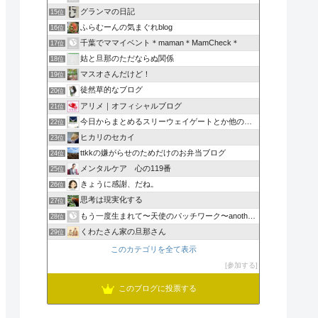
グランマの日記
15位
ふらむーんの気まぐれblog
16位
千葉でママイベント＊maman＊MamCheck＊
17位
姑と旦那のただならぬ関係
18位
マスオさんだけど！
19位
徒然草的なブログ
20位
アリメ｜オフィシャルブログ
21位
今日からまとめるスリーウェイゲートとか他のアフィリも
22位
ヒカリのセカイ
23位
ttkkの嫌がらせのためだけのお弁当ブログ
24位
メンタルケア 心の119番
25位
きょうに感謝、だね。
26位
思考は現実化する
27位
もう一度生まれて〜天使のパッチワーク〜another si…
28位
くわたさん家の旦那さん
29位
このカテゴリを全て表示
参加する
このブログに投票する