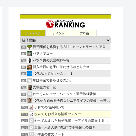
ランキング
ポイント
ブロ画
親子関係を修復する方法 | カウンセラーマリア公式ブログ
1位
バヲタでゴー
2位
バツ２男の反面教師blog
3位
新入社員の息子に持たせるゆとり弁当
4位
40代のおばあちゃん←！！
5位
母は年金で暮らせるのか。
6位
受験生の宿日記
7位
れーくんのウツ・パニック・過干渉経験値
8位
40代から始める快適なシニアライフの準備 分整理navi
9位
子育ての悩み聞いて
10位
なんでもお役立ち情報センター
11位
やってみました母子残留 〜アメリカ滞在３５３日の記録〜
12位
斎藤一人さん的 "終活" で幸福探しの旅 !!
13位
小学生の作文ノート
14位