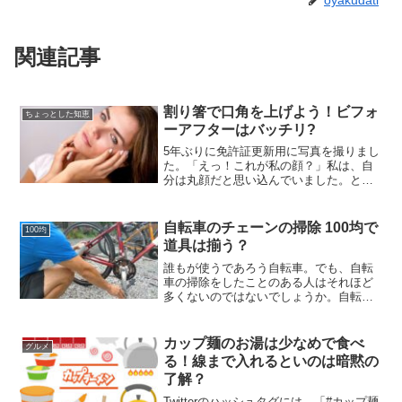
関連記事
割り箸で口角を上げよう！ビフォ
ちょっとした知恵
ーアフターはバッチリ?
5年ぶりに免許証更新用に写真を撮りまし
た。「えっ！これが私の顔？」私は、自
分は丸顔だと思い込んでいました。とこ
ろが出来てきた写真は頬がこけて細長い
顔、おまけに口角が下がってほうれい線
もはっきり！まさに老け顔になっていた
自転車のチェーンの掃除 100均で
100均
のです。美人じゃないの...
道具は揃う？
誰もが使うであろう自転車。でも、自転
車の掃除をしたことのある人はそれほど
多くないのではないでしょうか。自転車
と言っても様々なタイプの自転車があり
ますよね。でも、どのタイプの自転車で
も乗っていれば汚れはたまってしまいま
カップ麺のお湯は少なめで食べ
グルメ
す。今回はそんな自転車の...
る！線まで入れるといのは暗黙の
了解？
Twitterのハッシュタグには、「#カップ麺