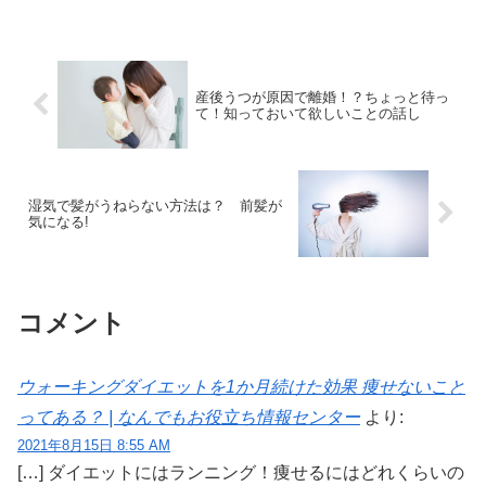
過度なまばたき、肩を上下させるという
行動をとる疾患です。誰でも時々指を鳴
らしたりすることはありま...
産後うつが原因で離婚！？ちょっと待っ
て！知っておいて欲しいことの話し
湿気で髪がうねらない方法は？ 前髪が
気になる!
コメント
ウォーキングダイエットを1か月続けた効果 痩せないこと
ってある？ | なんでもお役立ち情報センター
より:
2021年8月15日 8:55 AM
[…] ダイエットにはランニング！痩せるにはどれくらいの