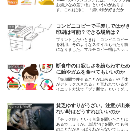
お湯少なめ選手権」というのがありま
す。これは別に、「濃い味が好きだから
お湯は入れるのは少なめ」ということで
もなさそうなのです。「おいしく食べる
ために」というよりは、ただただ、お湯
コンビニコピーで手差しではがき
仕事
の少なさを競って...
印刷は可能？できる場所は？
プリントしたいときは、コンビニコピー
を利用。そのようなスタイルも当たり前
になりました。マルチコピー機はネット
上のサービスを使えるので、スマホでも
便利に使えます。写真プリントも便利で
すよね。パソコンだけがあってプリンタ
断食中の口寂しさを紛らわすため
ダイエット
ーはないという人も、US...
に飴やガムを食べてもいいのか
「短期間で痩せることが出来る」や「体
がデトックスされる」と言われているダ
イエット方法で「プチ断食」というダイ
エットがあります。食事を食べないとい
うのは生物として大丈夫なのかという心
配はありますが、３６５日毎日食事を摂
貧乏ゆすりがうざい。注意が出来
ちょっとした知恵
ることが出来るというのは...
ない時はどうすればいいのか
「チック症」という言葉を聞いたことは
あるでしょうか。単語だけを聞いても何
のことだかさっぱりわからないでしょう
が、指や首といった関節を鳴らしたり、