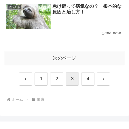
怠け癖って病気なの？ 根本的な
メンタル
原因と治し方！
2020.02.28
次のページ
前
次
1
2
3
4
へ
へ
ホーム
健康