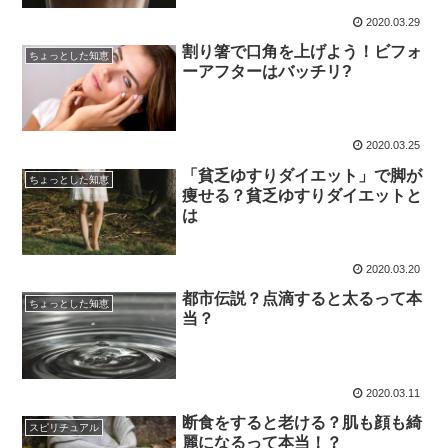
2020.03.29
割り箸で口角を上げよう！ビフォ
ちょっとした知恵
ーアフターはバッチリ?
2020.03.25
「貧乏ゆすりダイエット」で脚が
ちょっとした知恵
痩せる？貧乏ゆすりダイエットと
は
2020.03.20
都市伝説？点滴すると太るって本
ちょっとした知恵
当？
2020.03.11
断食をすると老ける？肌も顔も綺
スピリチュアル
麗になるって本当！？